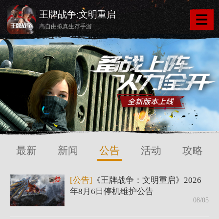
王牌战争:文明重启
高自由拟真生存手游
最新
新闻
公告
活动
攻略
[公告]
《王牌战争：文明重启》2026
年8月6日停机维护公告
08/05