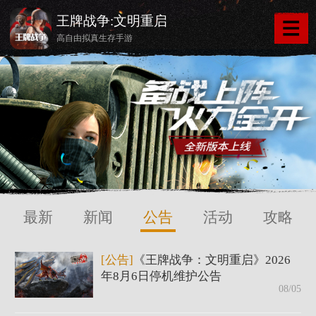
王牌战争:文明重启
高自由拟真生存手游
最新
新闻
公告
活动
攻略
[公告]
《王牌战争：文明重启》2026
年8月6日停机维护公告
08/05