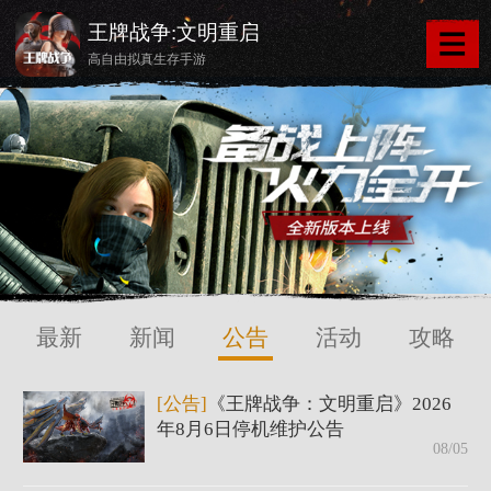
王牌战争:文明重启
高自由拟真生存手游
最新
新闻
公告
活动
攻略
[公告]
《王牌战争：文明重启》2026
年8月6日停机维护公告
08/05