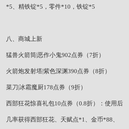
*5、精铁锭*5，零件*10，铁锭*5
八、商城上新
猛兽火箭筒|恶作小鬼902点券（7折）
火箭炮发射塔|紫色深渊390点券（8折）
菜刀|冰霜魔厨178点券（9折）
西部狂花惊喜礼包10点券（0.8折）：使用后
几率获得西部狂花、天赋点*1、金币*88、