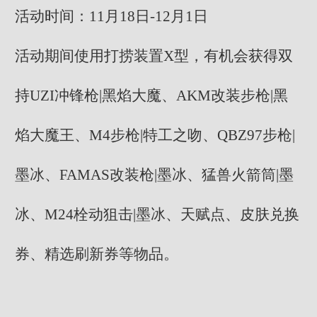
活动时间：11月18日-12月1日
活动期间使用打捞装置X型，有机会获得双
持UZI冲锋枪|黑焰大魔、AKM改装步枪|黑
焰大魔王、M4步枪|特工之吻、QBZ97步枪|
墨冰、FAMAS改装枪|墨冰、猛兽火箭筒|墨
冰、M24栓动狙击|墨冰、天赋点、皮肤兑换
券、精选刷新券等物品。