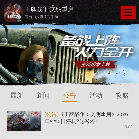
王牌战争:文明重启
高自由拟真生存手游
最新
新闻
公告
活动
攻略
[公告]
《王牌战争：文明重启》2026
年8月6日停机维护公告
08/05