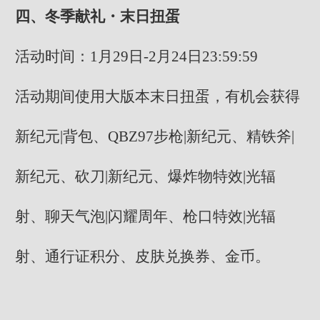
四、冬季献礼・末日扭蛋
活动时间：1月29日-2月24日23:59:59
活动期间使用大版本末日扭蛋，有机会获得
新纪元|背包、QBZ97步枪|新纪元、精铁斧|
新纪元、砍刀|新纪元、爆炸物特效|光辐
射、聊天气泡|闪耀周年、枪口特效|光辐
射、通行证积分、皮肤兑换券、金币。