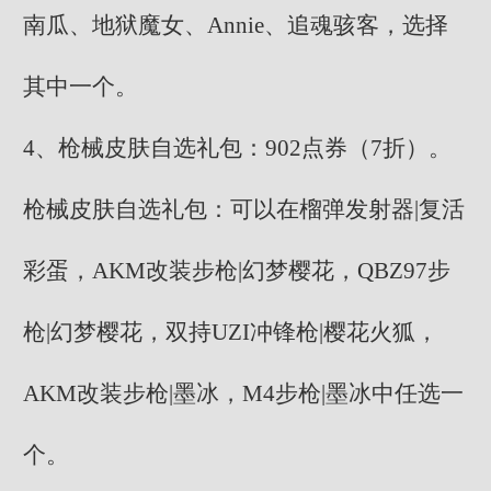
南瓜、地狱魔女、Annie、追魂骇客，选择
其中一个。
4、枪械皮肤自选礼包：902点券（7折）。
枪械皮肤自选礼包：可以在榴弹发射器|复活
彩蛋，AKM改装步枪|幻梦樱花，QBZ97步
枪|幻梦樱花，双持UZI冲锋枪|樱花火狐，
AKM改装步枪|墨冰，M4步枪|墨冰中任选一
个。