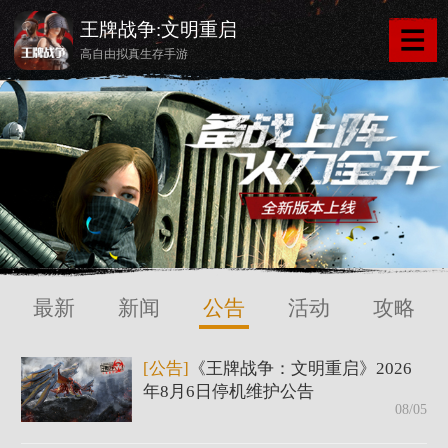
王牌战争:文明重启
高自由拟真生存手游
最新
新闻
公告
活动
攻略
[公告]
《王牌战争：文明重启》2026
年8月6日停机维护公告
08/05