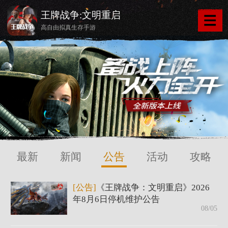
王牌战争:文明重启
高自由拟真生存手游
最新
新闻
公告
活动
攻略
[公告]
《王牌战争：文明重启》2026
年8月6日停机维护公告
08/05