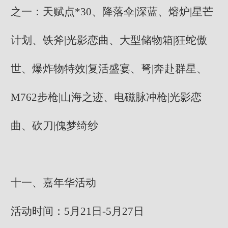
之一：天赋点*30、降落伞|深蓝、熔炉|星芒
计划、铁斧|光影恋曲、大型储物箱|狂蛇傲
世、爆炸物特效|复活盛宴、弩|奔赴群星、
M762步枪|山海之迹、电磁脉冲枪|光影恋
曲、砍刀|傀梦绮纱
十一、嘉年华活动
活动时间：5月21日-5月27日