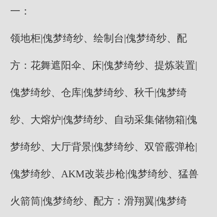
一：
领地柜|傀梦绮纱、绘制台|傀梦绮纱、配
方：花舞遮阳伞、床|傀梦绮纱、提炼装置|
傀梦绮纱、仓库|傀梦绮纱、秋千|傀梦绮
纱、大熔炉|傀梦绮纱、自动采集储物箱|傀
梦绮纱、大厅背景|傀梦绮纱、双管霰弹枪|
傀梦绮纱、AKM改装步枪|傀梦绮纱、猛兽
火箭筒|傀梦绮纱、配方：滑翔翼|傀梦绮