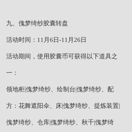
九、傀梦绮纱胶囊转盘
活动时间：11月6日-11月26日
活动期间，使用胶囊币可获得以下道具之
一：
领地柜|傀梦绮纱、绘制台|傀梦绮纱、配
方：花舞遮阳伞、床|傀梦绮纱、提炼装置|
傀梦绮纱、仓库|傀梦绮纱、秋千|傀梦绮