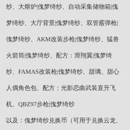
纱、大熔炉|傀梦绮纱、自动采集储物箱|傀
梦绮纱、大厅背景|傀梦绮纱、双管霰弹枪|
傀梦绮纱、AKM改装步枪|傀梦绮纱、猛兽
火箭筒|傀梦绮纱、配方：滑翔翼|傀梦绮
纱、FAMAS改装枪|傀梦绮纱、甜璃、甜心
人偶角色包、配方：光影恋曲武装直升飞
机、QBZ97步枪|傀梦绮纱
以及：傀梦绮纱兑换币（可用于兑换云龙、