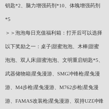
钥匙*2、脑力增强药剂*10、体魄增强药剂
*5
＞＞泡泡每日充值福利箱：打开后可以选择
以下奖励之一：桌子|甜蜜泡泡、木棒|甜蜜
泡泡、双人床|甜蜜泡泡、文明重启钥匙*5、
武器储物箱|星兔漫游、SMG冲锋枪|星兔漫
游、M4步枪|星兔漫游、M762步枪|星兔漫
游、FAMAS改装枪|星兔漫游、双持UZI冲锋