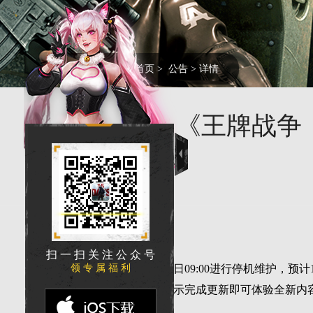
您的当前位置:
首页
>
公告
> 详情
《王牌战争：
勇敢的生还者们：
扫 一 扫 关 注 公 众 号
领 专 属 福 利
游戏将于2024年8月1日09:00进行停机维
解。维护结束后，根据提示完成更新即可体验全新内