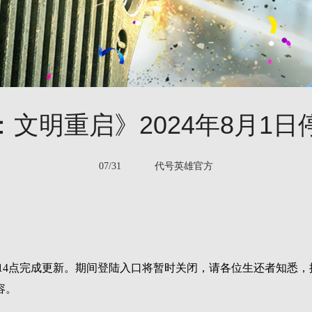
文明重启》2024年8月1
07/31 代号英雄官方
护，预计14点完成更新。期间登陆入口将暂时关闭，请各位生还者知
容。