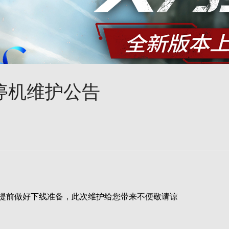
日停机维护公告
悉，提前做好下线准备，此次维护给您带来不便敬请谅