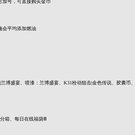
方加号，可直接购买金币
施会平均添加燃油
|兰博盛宴、喷漆：兰博盛宴、K31栓动狙击|金色传说、胶囊币
分箱、每日在线福袋Ⅲ