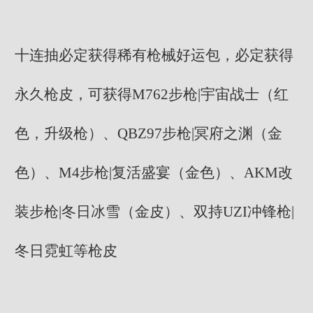
十连抽必定获得稀有枪械好运包，必定获得
永久枪皮，可获得M762步枪|宇宙战士（红
色，升级枪）、QBZ97步枪|冥府之渊（金
色）、M4步枪|复活盛宴（金色）、AKM改
装步枪|冬日冰雪（金皮）、双持UZI冲锋枪|
冬日霓虹等枪皮