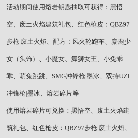
活动期间使用熔岩钥匙抽取可获得：黑悟
空、废土火焰建筑礼包、红色枪皮：QBZ97
步枪|废土火焰、配方：风火轮跑车、麋鹿少
女（头饰）、小魔女、舞狮女王、小兔乖
乖、萌兔跳跳、SMG冲锋枪|墨冰、双持UZI
冲锋枪|墨冰、熔岩碎片等
使用熔岩碎片可兑换：黑悟空、废土火焰建
筑礼包、红色枪皮：QBZ97步枪|废土火焰、