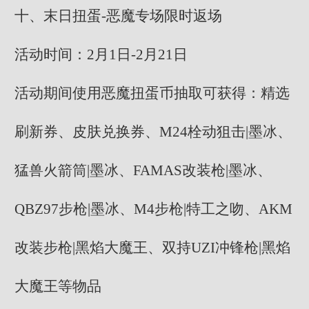
十、末日扭蛋-恶魔专场限时返场
活动时间：2月1日-2月21日
活动期间使用恶魔扭蛋币抽取可获得：精选
刷新券、皮肤兑换券、M24栓动狙击|墨冰、
猛兽火箭筒|墨冰、FAMAS改装枪|墨冰、
QBZ97步枪|墨冰、M4步枪|特工之吻、AKM
改装步枪|黑焰大魔王、双持UZI冲锋枪|黑焰
大魔王等物品