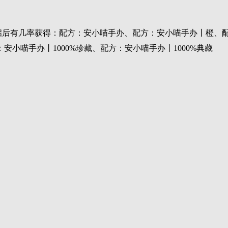
开启后有几率获得：配方：安小喵手办、配方：安小喵手办丨橙、
小喵手办丨1000%珍藏、配方：安小喵手办丨1000%典藏