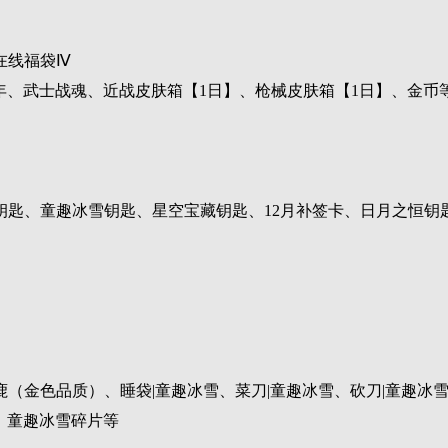
在线福袋Ⅳ
年、武士战魂、近战皮肤箱【1日】、枪械皮肤箱【1日】、金币
匙、童趣冰雪钥匙、星空宝藏钥匙、12月补签卡、日月之恒钥
（金色品质）、睡袋|童趣冰雪、菜刀|童趣冰雪、砍刀|童趣冰雪
包、童趣冰雪碎片等