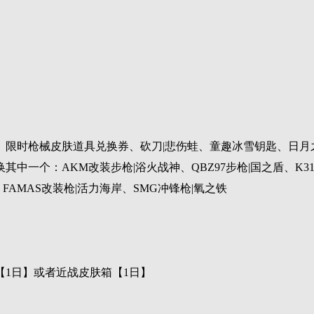
、限时枪械皮肤道具兑换券、砍刀|悲伤蛙、童趣冰雪钥匙、日月
中一个：AKM改装步枪|浴火战神、QBZ97步枪|国之盾、K31
FAMAS改装枪|活力海岸、SMG冲锋枪|氧之铁
1日】或者近战皮肤箱【1日】