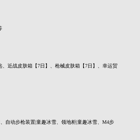
等
匙、近战皮肤箱【7日】、枪械皮肤箱【7日】、幸运贸
、自动步枪装置|童趣冰雪、领地柜|童趣冰雪、M4步