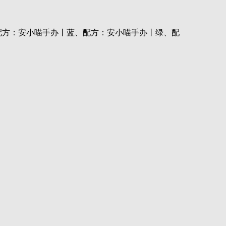
配方：安小喵手办丨蓝、配方：安小喵手办丨绿、配