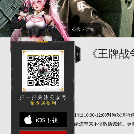
您的当前位置:
首页
>
公告
> 详情
《王牌战
扫 一 扫 关 注 公 众 号
领 专 属 福 利
勇敢的生还者们：
我们将于2023年12月14日10:00-12:
做好下线准备，此次维护给您带来不便敬请谅解。更