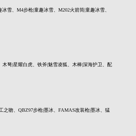
冰雪、M4步枪|童趣冰雪、M202火箭筒|童趣冰雪、
、木弩|星耀白虎、铁斧|魅雪凌狐、木棒|深海护卫、配
之吻、QBZ97步枪|墨冰、FAMAS改装枪|墨冰、猛