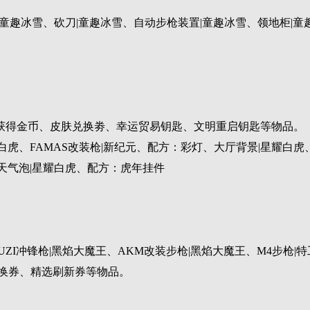
童趣冰雪、砍刀|童趣冰雪、自动步枪装置|童趣冰雪、领地柜|童趣
获得金币、皮肤兑换劵、幸运贸易钥匙、文明重启钥匙等物品。
虎、FAMAS改装枪|新纪元、配方：彩灯、大厅背景|星耀白虎
天气泡|星耀白虎、配方：虎年挂件
I冲锋枪|黑焰大魔王、AKM改装步枪|黑焰大魔王、M4步枪|特工
兑换券、精选刷新券等物品。