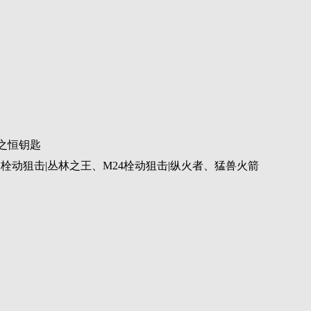
之恒钥匙
栓动狙击|丛林之王、M24栓动狙击|纵火者、猛兽火箭