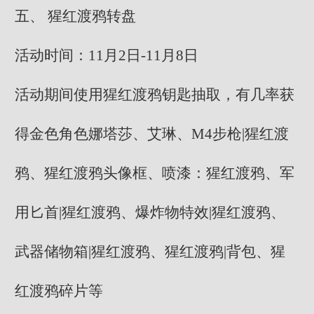
五、 猩红渡鸦转盘
活动时间：11月2日-11月8日
活动期间使用猩红渡鸦钥匙抽取，有几率获
得金色角色娜塔莎、艾琳、M4步枪|猩红渡
鸦、猩红渡鸦头像框、喷漆：猩红渡鸦、军
用匕首|猩红渡鸦、爆炸物特效|猩红渡鸦、
武器储物箱|猩红渡鸦、猩红渡鸦|背包、猩
红渡鸦碎片等