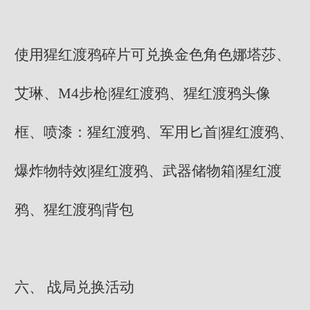
使用猩红渡鸦碎片可兑换金色角色娜塔莎、
艾琳、M4步枪|猩红渡鸦、猩红渡鸦头像
框、喷漆：猩红渡鸦、军用匕首|猩红渡鸦、
爆炸物特效|猩红渡鸦、武器储物箱|猩红渡
鸦、猩红渡鸦|背包
六、 战局兑换活动