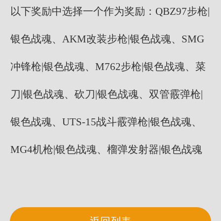
以下奖励中选择一个作为奖励：QBZ97步枪|
银色战魂、AKM改装步枪|银色战魂、SMG
冲锋枪|银色战魂、M762步枪|银色战魂、菜
刀|银色战魂、砍刀|银色战魂、双管霰弹枪|
银色战魂、UTS-15战斗霰弹枪|银色战魂、
MG4机枪|银色战魂、榴弹发射器|银色战魂