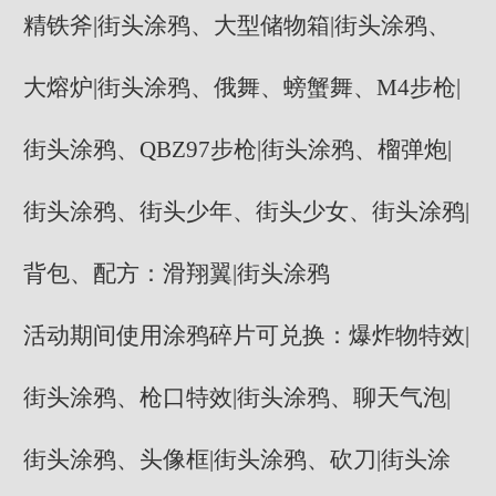
精铁斧|街头涂鸦、大型储物箱|街头涂鸦、
大熔炉|街头涂鸦、俄舞、螃蟹舞、M4步枪|
街头涂鸦、QBZ97步枪|街头涂鸦、榴弹炮|
街头涂鸦、街头少年、街头少女、街头涂鸦|
背包、配方：滑翔翼|街头涂鸦
活动期间使用涂鸦碎片可兑换：爆炸物特效|
街头涂鸦、枪口特效|街头涂鸦、聊天气泡|
街头涂鸦、头像框|街头涂鸦、砍刀|街头涂