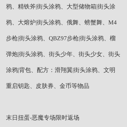
鸦、精铁斧|街头涂鸦、大型储物箱|街头涂
鸦、大熔炉|街头涂鸦、俄舞、螃蟹舞、M4
步枪|街头涂鸦、QBZ97步枪|街头涂鸦、榴
弹炮|街头涂鸦、街头少年、街头少女、街头
涂鸦|背包、配方：滑翔翼|街头涂鸦、文明
重启钥匙、皮肤券、金币等物品
末日扭蛋-恶魔专场限时返场