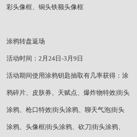
彩头像框、铜头铁额头像框
涂鸦转盘返场
活动时间：2月24日-3月9日
活动期间使用涂鸦钥匙抽取有几率获得：涂
鸦碎片、皮肤券、天赋点、爆炸物特效|街头
涂鸦、枪口特效|街头涂鸦、聊天气泡|街头
涂鸦、头像框|街头涂鸦、砍刀|街头涂鸦、