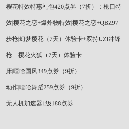
樱花特效特惠礼包420点券（7折）：枪口特
效|樱花之恋+爆炸物特效|樱花之恋+QBZ97
步枪|幻梦樱花（7天）体验卡+双持UZI冲锋
枪丨樱花火狐（7天）体验卡
床|嘻哈国风349点券（9折）
动作|嘻哈舞蹈259点券（9折）
无人机加速器1级188点券