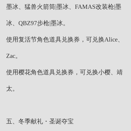
墨冰、猛兽火箭筒|墨冰、FAMAS改装枪|墨
冰、QBZ97步枪|墨冰。
使用复活节角色道具兑换券，可兑换Alice、
Zac。
使用樱花角色道具兑换券，可兑换小樱、靖
太。
五、冬季献礼・圣诞夺宝