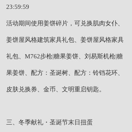
23:59:59
活动期间使用姜饼碎片，可兑换肌肉女仆、
姜饼屋风格建筑家具礼包、姜饼屋风格家具
礼包、M762步枪|糖果姜饼、刘易斯机枪|糖
果姜饼、配方：圣诞树、配方：铃铛花环、
皮肤兑换券、金币、文明重启钥匙。
三、冬季献礼・圣诞节末日扭蛋