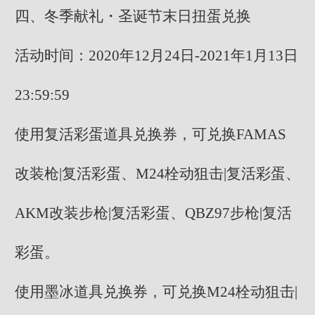
四、冬季献礼・圣诞节末日扭蛋兑换
活动时间：2020年12月24日-2021年1月13日
23:59:59
使用复活彩蛋道具兑换券，可兑换FAMAS
改装枪|复活彩蛋、M24栓动狙击|复活彩蛋、
AKM改装步枪|复活彩蛋、QBZ97步枪|复活
彩蛋。
使用墨冰道具兑换券，可兑换M24栓动狙击|