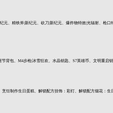
|新纪元、精铁斧|新纪元、砍刀|新纪元、爆炸物特效|光辐射、枪
诞节背包、M4步枪|冰雪狂欢、水晶钥匙、S7英雄币、文明重启钥
、烹饪制作生日蛋糕、解锁配方挂饰：彩灯、解锁配方烟花：生