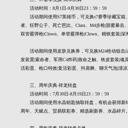
活动时间：8月1日-9月30日23：59：59
活动期间使用S7英雄币，可兑换s7赛季珍藏宝箱
者、狂野公子、死亡芭比、Clara、M4步枪|甜蜜暴击
双管霰弹枪|Clown、单管霰弹枪|Clown、精铁套装
活动期间使用皮肤兑换券，可兑换M24栓动狙击|
发装置|索命者、军用C4炸药|致命之触、铁皮套装|魂
活彩蛋、枪口特效|复活彩蛋、抖肩舞、聊天气泡|清
三、周年庆典·祥龙转盘
活动时间：7月30日-8月19日23：59：59
活动期间使用水晶钥匙抽取转盘，有机会获得新纪元
周年、天赋点、贸易联彩券、精选刷新券、水晶碎片