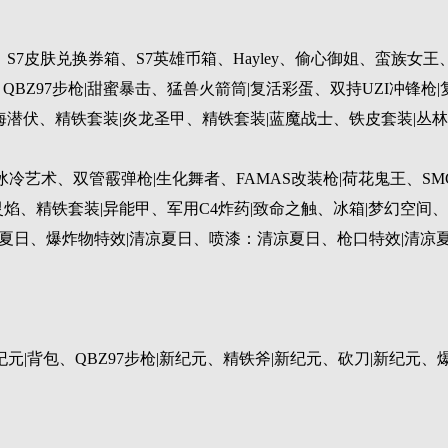
、S7皮肤兑换券箱、S7英雄币箱、Hayley、偷心御姐、蛮族
、QBZ97步枪|甜蜜暴击、猛兽火箭筒|复活彩蛋、双持UZI冲锋
|深海潜伏、精铁套装|炎龙圣甲、精铁套装|蓝魔战士、铁皮套装|丛林
冰冷艺术、双管霰弹枪|生化舞者、FAMAS改装枪|荷花鬼王、S
灵焰、精铁套装|异能甲、军用C4炸药|致命之触、冰箱|梦幻空间
凉夏日、爆炸物特效|清凉夏日、喷漆：清凉夏日、枪口特效|清凉
|背包、QBZ97步枪|新纪元、精铁斧|新纪元、砍刀|新纪元、
。