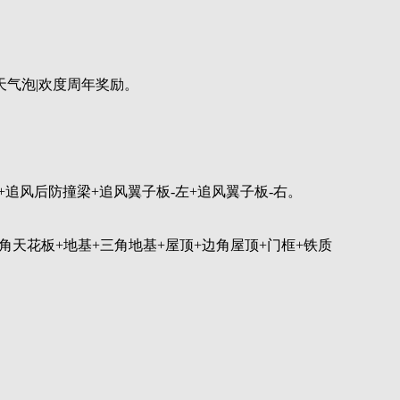
天气泡|欢度周年奖励。
+追风后防撞梁+追风翼子板-左+追风翼子板-右。
三角天花板+地基+三角地基+屋顶+边角屋顶+门框+铁质