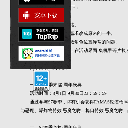
此次更新详细内容如下：
重要更新
1.载具储物箱降到12格。
2.通行证每个任务的需求改成原来的一半。
3.修复抛掷手雷时导致角色位置异常的问题。
4.机甲转盘兑换下架，在活动界面-集机甲碎片
大厅活动·周年庆典
一、S7赛季来临·周年庆典
活动时间：8月1日-9月30日23：59：59
通过参与S7赛季，将有机会获得FAMAS改装枪
与恶魔、爆炸物特效|恶魔之吻、枪口特效|恶魔之吻
二、S7赛季兑换·周年庆典