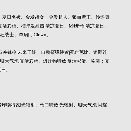
女王、夏日名媛、金发超女、金发超人、狼血蛮王、沙滩舞
枪|复活彩蛋、榴弹发射器|清凉夏日、M4步枪|清凉夏日、
狂战士、单扇门|Clown。
MG冲锋枪|未来干线、自动霰弹装置|死亡芭比、追踪连
、聊天气泡|复活彩蛋、爆炸物特效|复活彩蛋、喷漆：复
夏日。
爆炸物特效|光辐射、枪口特效|光辐射、聊天气泡|闪耀