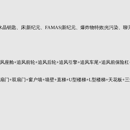
钥匙、床|新纪元、FAMAS|新纪元、爆炸物特效|光污染、聊
追风座舱+追风前轮+追风后轮+追风引擎+追风车尾+追风前保险杠
单扇门+双扇门+窗户墙+墙壁+直梯+U型楼梯+L型楼梯+天花板+