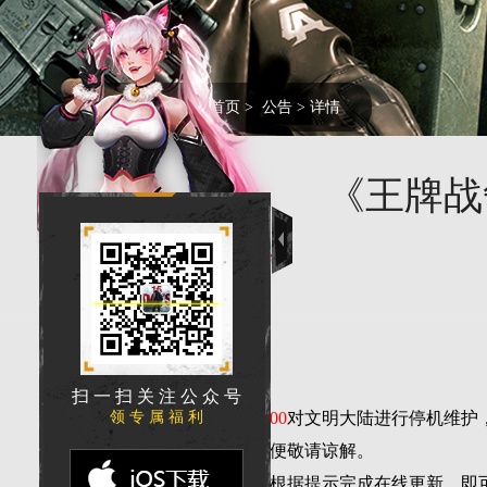
您的当前位置:
首页
>
公告
> 详情
《王牌战
勇敢的生还者们：
扫 一 扫 关 注 公 众 号
领 专 属 福 利
我们将于
7月30日6：00
对文明大陆进行停机维护
备，此次停服给您带来不便敬请谅解。
更新结束后，您仅需根据提示完成在线更新，即