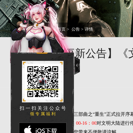
您的当前位置:
首页
>
公告
> 详情
【更新公告】《文
勇敢的生还者们：
扫 一 扫 关 注 公 众 号
领 专 属 福 利
文明重启资料片创世三部曲之“重生”正式拉开序
我们将于
11月1日11：00-16：00
对文明大陆进行
好下线准备，此次停服给您带来不便敬请谅解。