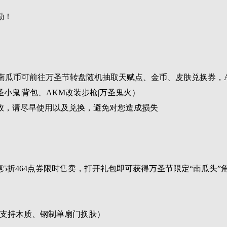
励！
使用南瓜币可前往万圣节转盘随机抽取天赋点、金币、皮肤兑换券，
小鬼|背包、AKM改装步枪|万圣鬼火）
效，请尽早使用以及兑换，避免对您造成损失
5折464点券限时售卖，打开礼包即可获得万圣节限定“南瓜头”角
造后支持木质、钢制单扇门换肤）