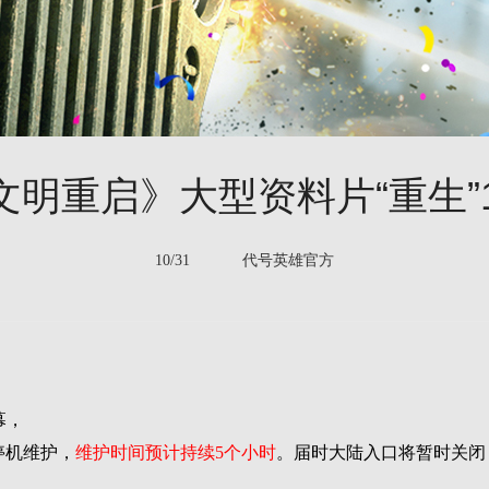
明重启》大型资料片“重生”
10/31 代号英雄官方
幕，
停机维护，
维护时间预计持续5个小时
。届时大陆入口将暂时关闭