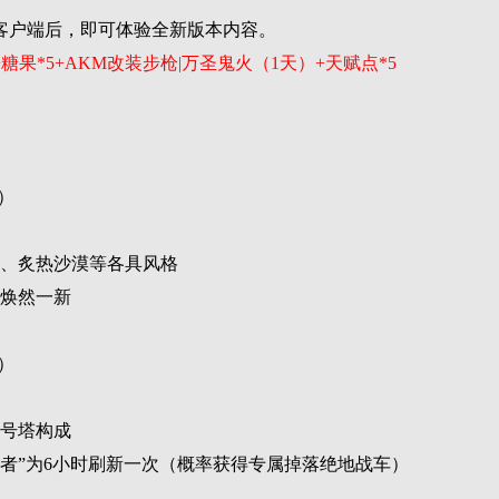
客户端后，即可体验全新版本内容。
6+糖果*5+AKM改装步枪|万圣鬼火（1天）+天赋点*5
）
河、炙热沙漠等各具风格
，焕然一新
）
信号塔构成
仇者”为6小时刷新一次（概率获得专属掉落绝地战车）